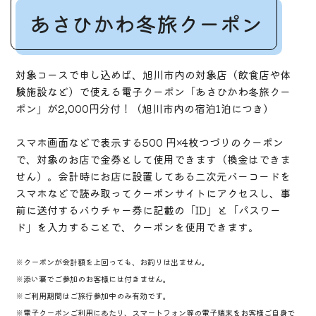
あさひかわ冬旅クーポン
対象コースで申し込めば、旭川市内の対象店（飲食店や体
験施設など）で使える電子クーポン「あさひかわ冬旅クー
ポン」が2,000円分付！（旭川市内の宿泊1泊につき）
スマホ画面などで表示する500 円×4枚つづりのクーポン
で、対象のお店で金券として使用できます（換金はできま
せん）。会計時にお店に設置してある二次元バーコードを
スマホなどで読み取ってクーポンサイトにアクセスし、事
前に送付するバウチャー券に記載の「ID」と「パスワー
ド」を入力することで、クーポンを使用できます。
※クーポンが会計額を上回っても、お釣りは出ません。
※添い寝でご参加のお客様には付きません。
※ご利用期間はご旅行参加中のみ有効です。
※電子クーポンご利用にあたり、スマートフォン等の電子端末をお客様ご自身で