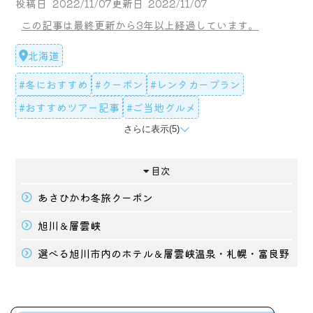
投稿日
2022/11/07
更新日
2022/11/07
この記事は最終更新から3年以上経過しています。
北海道
#冬におすすめ
#クーポン
#レンタカープラン
#おすすめツアー記事
#ご当地グルメ
さらに表示(5)
#スイーツ
#動物園
#イベント
#ライトアップ
#お祭り
目次
あさひかわ冬旅クーポン
旭川＆層雲峡
選べる旭川市内のホテル＆層雲峡温泉・札幌・富良野