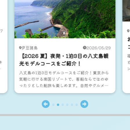
17
ン
伊豆諸島
2026/05/29
【2026 夏】夜発・1泊3日の八丈島観
キ
光モデルコースをご紹介！
報
八丈島の1泊3日モデルコースをご紹介！東京から
険
気軽に行ける南国リゾートで、客船ならではのゆ
ったりとした船旅も楽しめます。自然やグルメ、
温泉を満喫する夏の離島旅へ出かけてみません
か？