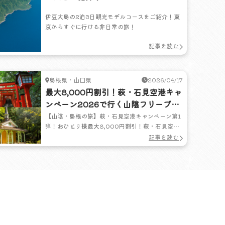
伊豆大島の2泊3日観光モデルコースをご紹介！東
京からすぐに行ける非日常の旅！
記事を読む
島根県・山口県
2026/04/17
最大8,000円割引！萩・石見空港キャ
ンペーン2026で行く山陰フリープラ
ン
【山陰・島根の旅】萩・石見空港キャンペーン第1
弾！おひとり様最大8,000円割引！萩・石見空港
キャンペーンを使って島根・山口の人気の観光ス
記事を読む
ポットを旅する山陰フリープランをご紹介しま
す！