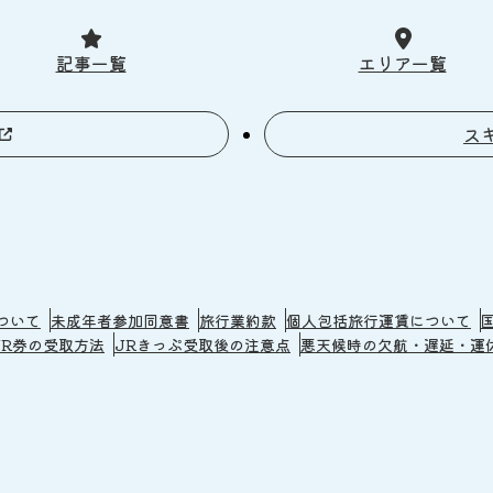
記事一覧
エリア一覧
ス
ついて
未成年者参加同意書
旅行業約款
個人包括旅行運賃について
JR券の受取方法
JRきっぷ受取後の注意点
悪天候時の欠航・遅延・運