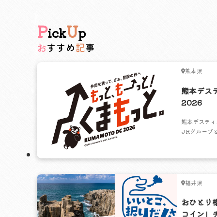
P
U
ick
p
おすすめ
記事
熊本県
熊本デス
2026
熊本デスティ
JRグループ
ペーン。おす
リア別に紹介
かけよう。
福井県
おひとり様
コイン」チ