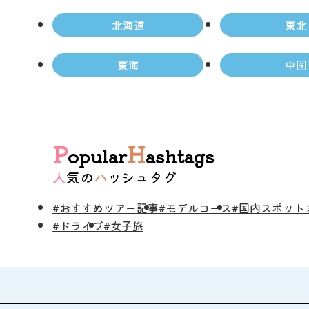
北海道
東北
東海
中国
P
H
opular
ashtags
人気の
ハッシュタグ
#おすすめツアー記事
#モデルコース
#国内スポット
#ドライブ
#女子旅