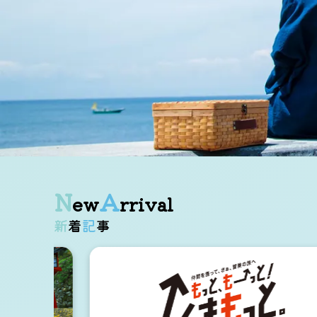
N
A
ew
rrival
新着
記事