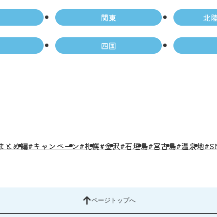
関東
北
四国
まとめ編
#キャンペーン
#札幌
#金沢
#石垣島
#宮古島
#温泉地
#S
ページトップへ