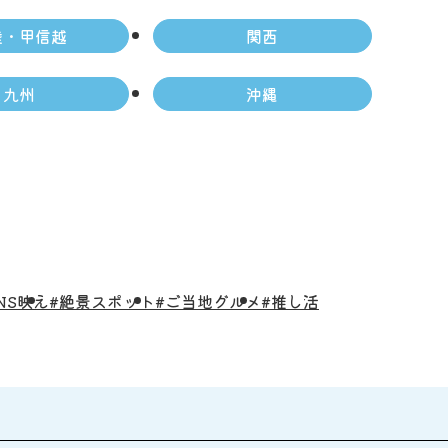
陸・甲信越
関西
九州
沖縄
NS映え
#絶景スポット
#ご当地グルメ
#推し活