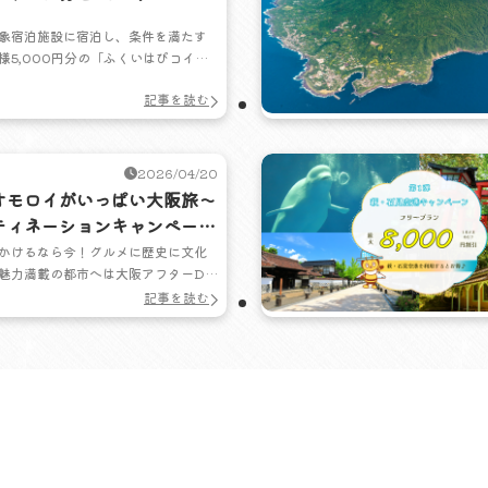
いこう！いいとこ、掘りだく
象宿泊施設に宿泊し、条件を満たす
ンペーン
様5,000円分の「ふくいはぴコイ
券が受け取れるキャンペーンを実施
記事を読む
リデーでは、キャンペーン対象施設
セットになったおトクなプランを販売
布数限定・条件あり
2026/04/20
オモロイがいっぱい大阪旅～
ティネーションキャンペーン
キャンペーン～
かけるなら今！グルメに歴史に文化
魅力満載の都市へは大阪アフターDC
ツアーがおすすめです。
記事を読む