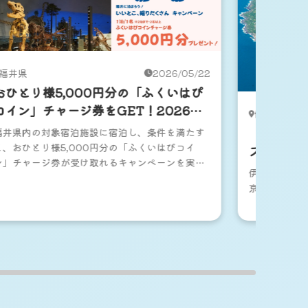
福井県
2026/05/22
おひとり様5,000円分の「ふくいはぴ
コイン」チャージ券をGET！2026年
伊豆諸島
は福井へいこう！いいとこ、掘りだく
【2泊3
福井県内の対象宿泊施設に宿泊し、条件を満たす
さんキャンペーン
と、おひとり様5,000円分の「ふくいはぴコイ
スをご紹
ン」チャージ券が受け取れるキャンペーンを実施
伊豆大島の2
中。ビッグホリデーでは、キャンペーン対象施設
京からすぐに
と往復JRがセットになったおトクなプランを販売
中です。※配布数限定・条件あり