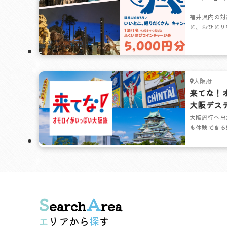
は福井へ
福井県内の対
さんキャ
と、おひとり
ン」チャージ
中。ビッグホ
と往復JRが
中です。※配
大阪府
来てな！
大阪デス
アフター
大阪旅行へ出
も体験できる
キャンペーン
S
A
earch
rea
エリアから
探す