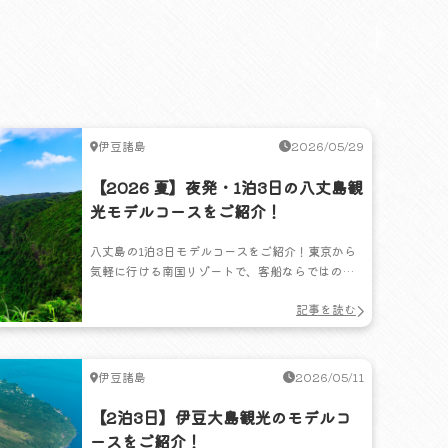
伊豆諸島
2026/05/29
【2026 夏】夜発・1泊3日の八丈島観
光モデルコースをご紹介！
八丈島の1泊3日モデルコースをご紹介！東京から
気軽に行ける南国リゾートで、客船ならではのゆ
ったりとした船旅も楽しめます。自然やグルメ、
記事を読む
温泉を満喫する夏の離島旅へ出かけてみません
か？
伊豆諸島
2026/05/11
【2泊3日】伊豆大島観光のモデルコ
ースをご紹介！