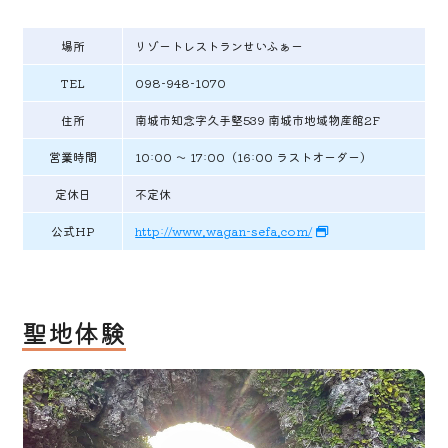
場所
リゾートレストランせいふぁー
TEL
098-948-1070
住所
南城市知念字久手堅539 南城市地域物産館2F
営業時間
10:00 ～ 17:00（16:00 ラストオーダー）
定休日
不定休
公式HP
http://www.wagan-sefa.com/
聖地体験