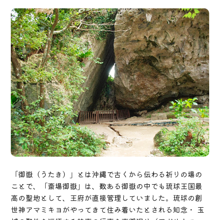
「御嶽（うたき）」とは沖縄で古くから伝わる祈りの場の
ことで、「斎場御嶽」は、数ある御嶽の中でも琉球王国最
高の聖地として、王府が直接管理していました。琉球の創
世神アマミキヨがやってきて住み着いたとされる知念・ 玉