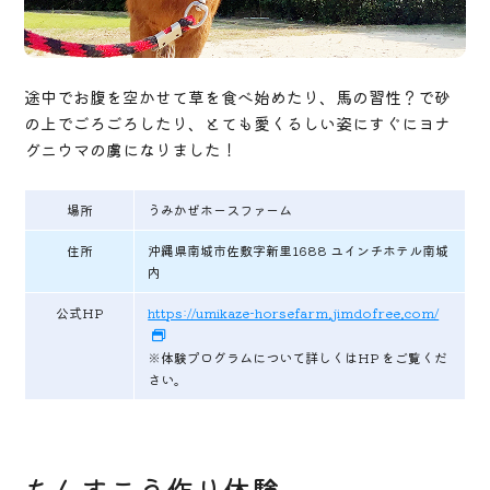
途中でお腹を空かせて草を食べ始めたり、馬の習性？で砂
の上でごろごろしたり、とても愛くるしい姿にすぐにヨナ
グニウマの虜になりました！
場所
うみかぜホースファーム
住所
沖縄県南城市佐敷字新里1688 ユインチホテル南城
内
公式HP
https://umikaze-horsefarm.jimdofree.com/
※体験プログラムについて詳しくはHP をご覧くだ
さい。
ちんすこう作り体験