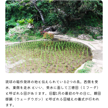
琉球の稲作発祥の地と伝えられている2つの泉。西側を受
水、東側を走水 といい、受水に面して三穂田（ミフーダ）
と呼ばれる田があります。旧暦1月の最初の午の日に、親田
御願（ウェーダウガン）と呼ばれる田植えの儀式が行われ
ます。