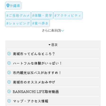
沖縄県
#ご当地グルメ
#体験・見学
#アクティビティ
#ショッピング
#食べ歩き
さらに表示(3)
#街並み
#お土産
#タイアップ記事
目次
南城市ってどんなところ？
ハートフルな体験がいっぱい！
市内観光はNバスがおすすめ！
南城市のオススメおみやげ
BANSANCHI LIFE取材動画
マップ・アクセス情報