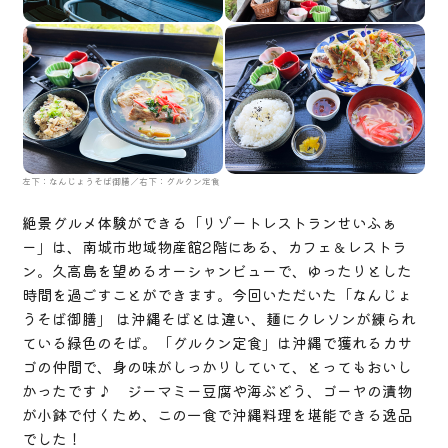
左下：なんじょうそば御膳／右下：グルクン定食
絶景グルメ体験ができる「リゾートレストランせいふぁ
ー」は、南城市地域物産館2階にある、カフェ＆レストラ
ン。久高島を望めるオーシャンビューで、ゆったりとした
時間を過ごすことができます。今回いただいた「なんじょ
うそば御膳」 は沖縄そばとは違い、麺にクレソンが練られ
ている緑色のそば。「グルクン定食」は沖縄で獲れるカサ
ゴの仲間で、身の味がしっかりしていて、とってもおいし
かったです♪ ジーマミー豆腐や海ぶどう、ゴーヤの漬物
が小鉢で付くため、この一食で沖縄料理を堪能できる逸品
でした！