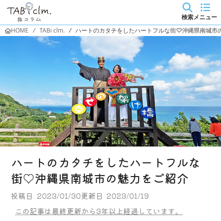
検索
メニュー
HOME
/
TABi clm.
/
ハートのカタチをしたハートフルな街♡沖縄県南城市
ハートのカタチをしたハートフルな
街♡沖縄県南城市の魅力をご紹介
投稿日
2023/01/30
更新日
2023/01/19
この記事は最終更新から3年以上経過しています。