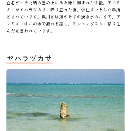
百名ビーチ北端の崖の上にある緑に囲まれた御嶽。アマミ
キヨがヤハラヅカサに降り立った後、仮住まいをした場所
とされています。浜川とは海のそばの湧き水のことで、ア
マミキヨはこの水で疲れを癒し、ミントングスクに移り住
んだと言われています。
ヤハラヅカサ