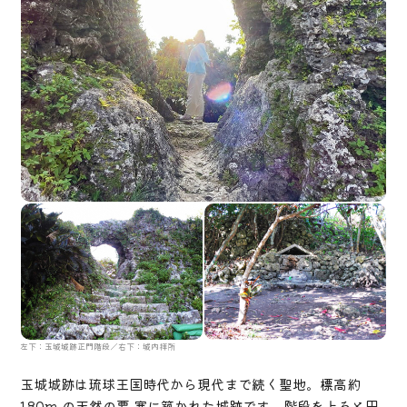
左下：玉城城跡正門階段／右下：城内拝所
玉城城跡は琉球王国時代から現代まで続く聖地。標高約
180m の天然の要 塞に築かれた城跡です。階段を上ると円