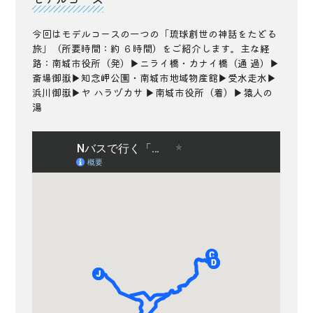
今回はモデルコースの一つの「琉球創世の神話をたどる
旅」（所要時間：約 ６時間）をご紹介します。主な経
路：南城市役所（発）▶ニライ橋・カナイ橋（通 過）▶
斎場御嶽▶知念岬公園・南城市地域物産館▶受水走水▶
浜川御嶽▶ヤ ハラヅカサ ▶南城市役所（着）▶猿人の
湯