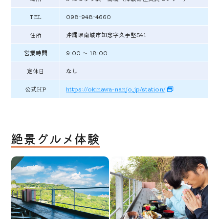
TEL
098-948-4660
住所
沖縄県南城市知念字久手堅541
営業時間
9:00 ～ 18:00
定休日
なし
公式HP
https://okinawa-nanjo.jp/station/
絶景グルメ体験