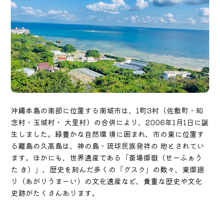
沖縄本島の南部に位置する南城市は、1町3村（佐敷町・知
念村・玉城村・ 大里村）の合併により、2006年1月1日に誕
生しました。緑豊かな自然環 境に囲まれ、市の東に位置す
る離島の久高島は、神の島・琉球民族発祥の 地とされてい
ます。ほかにも、世界遺産である「斎場御嶽（せーふぁう
た き）」、歴史を刻んだ多くの「グスク」の数々、東御廻
り（あがりうまーい）の文化遺産など、貴重な歴史や文化
史跡がたくさんあります。