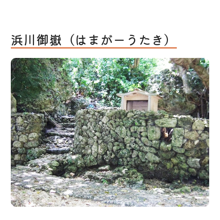
浜川御嶽（はまがーうたき）