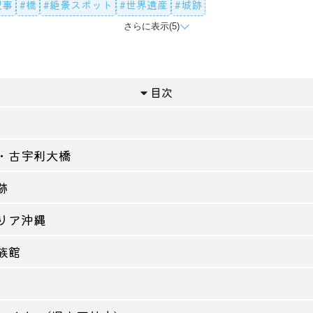
記事
#橋
#絶景スポット
#世界遺産
#城跡
さらに表示(5)
#水族館
#岬
#公園
#体験・見学
目次
・古宇利大橋
跡
リア沖縄
族館