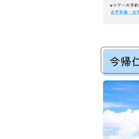
▸ツアーの予約
古宇利島・古
今帰