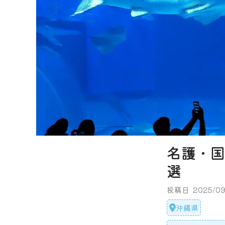
名護・国
選
投稿日
2025/09
沖縄県