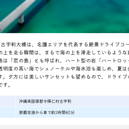
0mの古宇利大橋は、名護エリアを代表する絶景ドライブコ
の上を走る瞬間は、まるで海の上を滑走しているような
島は「恋の島」とも呼ばれ、ハート型の岩「ハートロッ
透明度の高い海でシュノーケルや海水浴も楽しめ、夏は
す。夕方には美しいサンセットも望めるので、ドライブ
です。
沖縄県国頭郡今帰仁村古宇利
那覇空港から車で約1時間40分