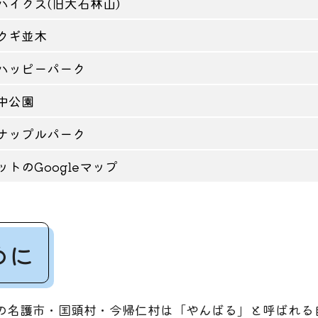
ハイクス(旧大石林山)
クギ並木
ハッピーパーク
中公園
ナップルパーク
トのGoogleマップ
めに
の名護市・国頭村・今帰仁村は「やんばる」と呼ばれる