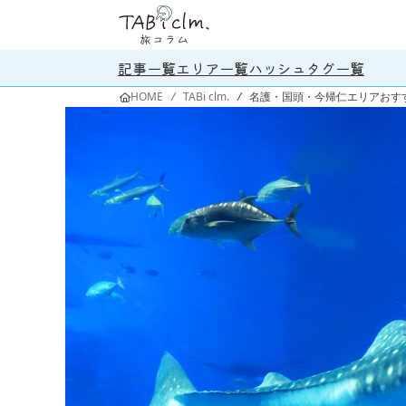
記事一覧
エリア一覧
ハッシュタグ一覧
HOME
/
TABi clm.
/
名護・国頭・今帰仁エリアおす