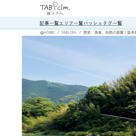
記事一覧
エリア一覧
ハッシュタグ一覧
HOME
/
TABi clm.
/
歴史、美食、自然の楽園！坂本