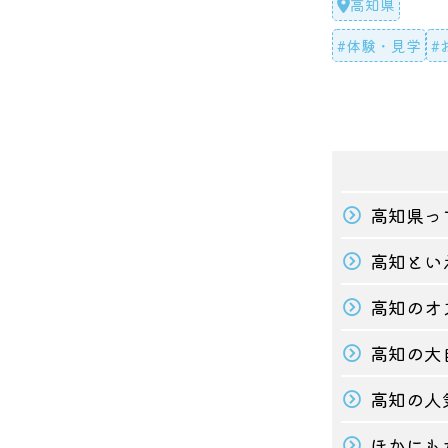
高知県
#体験・見学
#
#ショッピング
高知県っ
高知とい
高知のオ
高知の大
高知の人
ほかにも