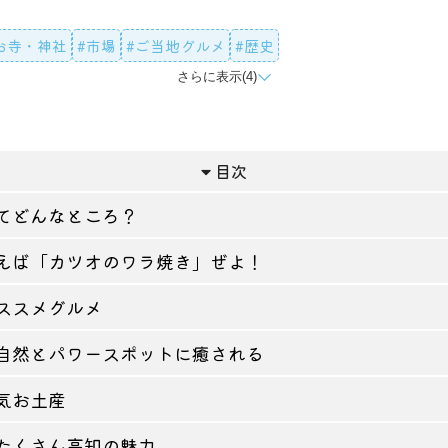
お寺・神社
#市場
#ご当地グルメ
#歴史
さらに表示(4)
#食べ歩き
#お土産
#タイアップ記事
目次
てどんなところ？
えば「カツオのワラ焼き」ぜよ！
ススメグルメ
自然とパワースポットに癒される
気お土産
たくさん高知の魅力