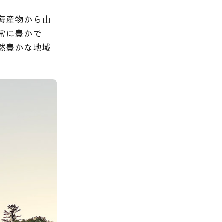
海産物から山
常に豊かで
然豊かな地域