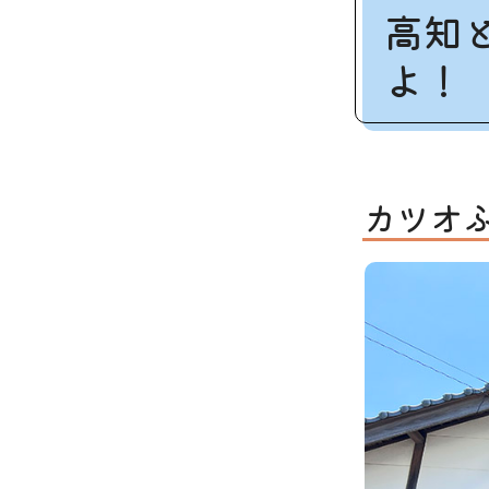
高知
よ！
カツオ