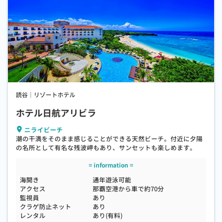
読谷｜リゾートホテル
ホテル日航アリビラ
ニライビーチ
潮の干満をそのまま感じることができる天然ビーチ。付近に夕陽
の名所として有名な残波岬もあり、サンセットも楽しめます。
海開き
通年遊泳可能
アクセス
那覇空港から車で約70分
監視員
あり
クラゲ防止ネット
あり
レンタル
あり(有料)