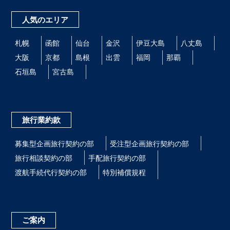
人気のエリア
札幌
函館
仙台
金沢
伊豆大島
八丈島
大阪
京都
島根
出雲
福岡
那覇
石垣島
宮古島
旅行業約款
募集型企画旅行契約の部
受注型企画旅行契約の部
旅行相談契約の部
手配旅行契約の部
渡航手続代行契約の部
特別補償規程
ご案内