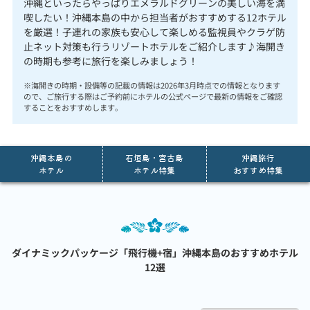
沖縄といったらやっぱりエメラルドグリーンの美しい海を満
喫したい！沖縄本島の中から担当者がおすすめする12ホテル
を厳選！子連れの家族も安心して楽しめる監視員やクラゲ防
止ネット対策も行うリゾートホテルをご紹介します♪海開き
の時期も参考に旅行を楽しみましょう！
※海開きの時期・設備等の記載の情報は2026年3月時点での情報となります
ので、ご旅行する際はご予約前にホテルの公式ページで最新の情報をご確認
することをおすすめします。
沖縄本島の
石垣島・宮古島
沖縄旅行
ホテル
ホテル特集
おすすめ特集
ダイナミックパッケージ「飛行機+宿」
沖縄本島のおすすめホテル
12選