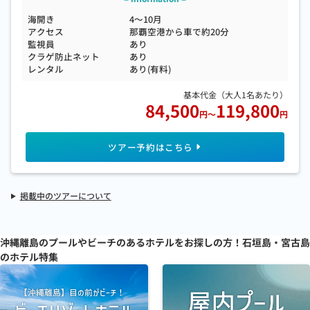
海開き
4～10月
アクセス
那覇空港から車で約20分
監視員
あり
クラゲ防止ネット
あり
レンタル
あり(有料)
84,500
119,800
円
～
円
掲載中のツアーについて
沖縄離島のプールやビーチのあるホテルをお探しの方！
石垣島・宮古島
のホテル特集