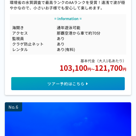
環境省の水質調査で最高ランクのAAランクを受賞！遠浅で波が穏
やかなので、小さいお子様でも安心して楽しめます。
海開き
通年遊泳可能
アクセス
那覇空港から車で約70分
監視員
あり
クラゲ防止ネット
あり
レンタル
あり(有料)
103,100
121,700
円
～
円