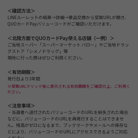
＜確認方法＞
LINEルーレットの結果→詳細→景品交換から受取URLが開き、
QUOカードPayバリューコードがご確認いただけます。
＜北陸方面でQUOカードPay使える店舗（一例）＞
ご当地スーパー「スーパーマーケット バロー」やご当地ドラッ
グストア「シメノドラッグ」等
現地に行った際はぜひご利用ください。
＜有効期限＞
発行日より3年間
※受取URLクリック後に表示される有効期間をご確認の上、ご利用く
ださい。
＜注意事項＞
・当選者へ送付されたバリューコードのURLを紛失された場合
などに、バリューコードのURLを再発行することはできませ
ん。残高がゼロになるまで、ブックマークやメールへの保存な
どにより、バリューコードのURLにアクセスできるようご対応