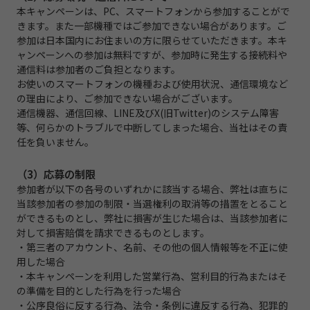
本キャンペーンは、PC、スマートフォンから参加することがで
きます。また一部機種ではご参加できない場合があります。ご
参加は日本国内にお住まいの方に限らせていただきます。本キ
ャンペーンへの参加は無料ですが、参加時に発生する接続料や
通信料は参加者のご負担となります。
お使いのスマートフォンの機種および使用状況、通信環境など
の理由により、ご参加できない場合がございます。
通信機器、通信回線、LINE及びX(旧Twitter)のシステム障害
等、何らかのトラブルで中断してしまった場合、当社はその責
任を負いません。
（3）応募の制限
参加者が以下の各号のいずれかに該当する場合、弊社は直ちに
当該参加者の参加の制限・当選権利の取消等の措置をとること
ができるものとし、弊社に損害が生じた場合は、当該参加者に
対して損害賠償を請求できるものとします。
・第三者のアカウント、名前、その他の個人情報等を不正に使
用した場合
・本キャンペーンを利用した営業行為、営利目的行為またはそ
の準備を目的とした行為を行った場合
・公序良俗に反する行為、法令・条例に違反する行為、犯罪的