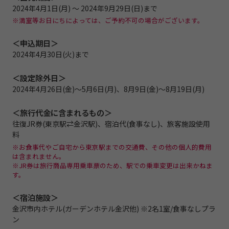
2024年4月1日(月) ～ 2024年9月29日(日)まで
※満室等お日にちによっては、ご予約不可の場合がございます。
＜申込期日＞
2024年4月30日(火)まで
＜設定除外日＞
2024年4月26日(金)～5月6日(月)、8月9日(金)～8月19日(月)
＜旅行代金に含まれるもの＞
往復JR券(東京駅⇄金沢駅)、宿泊代(食事なし)、旅客施設使用
料
※お食事代やご自宅から東京駅までの交通費、その他の個人的費用
は含まれません。
※JR券は旅行商品専用乗車票のため、駅での乗車変更は出来かねま
す。
＜宿泊施設＞
金沢市内ホテル(ガーデンホテル金沢他) ※2名1室/食事なしプラ
ン