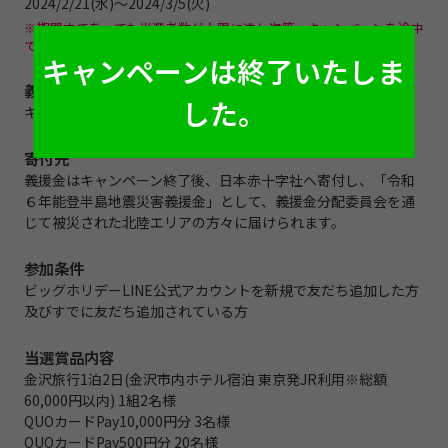
2024/2/21(水)～2024/3/5(火)
※期間中であっても当選者数が上限に達し次第、キャンペーンを途中
で終了する可能性がございます。
義援金寄付額
キャンペーン期間中のLINEルーレット総回転数×10円
寄付先
義援金はキャンペーン終了後、日本赤十字社へ寄付し、「令和
６年能登半島地震災害義援金」として、義援金分配委員会を通
じて被災された北陸エリアの方々に届けられます。
参加条件
ビッグホリデーLINE公式アカウントを新規で友だち追加した⽅
及びすでに友だち追加されている⽅
当選賞品内容
金沢旅行1泊2日(金沢市内ホテル宿泊 東京発JR利用※総額
60,000円以内) 1組2名様
QUOカードPay10,000円分 3名様
QUOカードPay500円分 20名様