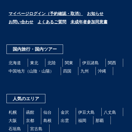
マイページログイン（予約確認・取消）
お知らせ
お問い合わせ
よくあるご質問
未成年者参加同意書
国内旅行・国内ツアー
北海道
東北
北陸
関東
伊豆諸島
関西
中国地方（山陰・山陽）
四国
九州
沖縄
人気のエリア
札幌
函館
仙台
金沢
伊豆大島
八丈島
大阪
京都
島根
出雲
福岡
那覇
石垣島
宮古島