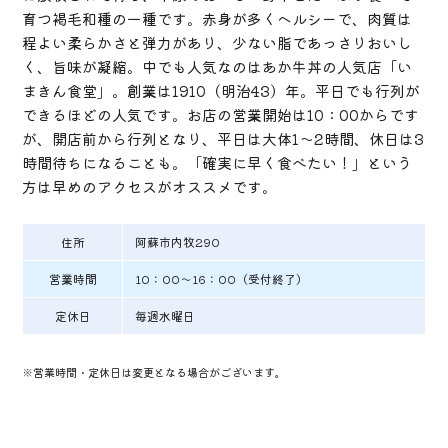
育つ褐毛和種の一種です。赤身が多くヘルシーで、肉質は
程よい柔らかさと弾力があり、少ない脂であっさりおいし
く、旨味が凝縮。中でも人気なのはあか牛丼の人気店「い
まきん食堂」。創業は1910（明治43）年。平日でも行列が
できるほどの人気です。お店の営業開始は10：00からです
が、開店前から行列となり、平日は大体1～2時間、休日は3
時間待ちになることも。「確実に早く食べたい！」という
方は早めのアクセスがオススメです。
住所
阿蘇市内牧290
営業時間
10：00～16：00（受付終了）
定休日
毎週水曜日
※営業時間・定休日は変更となる場合がございます。