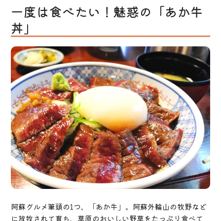
一度は食べたい！魅惑の「あか牛
丼」
阿蘇グルメ筆頭の1つ、「あか牛」。阿蘇外輪山の牧野など
に放牧されて育ち、草原のおいしい野草をたっぷり食べて