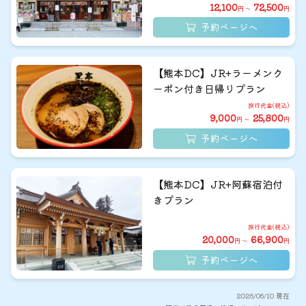
12,100
72,500
円 ～
円
予約ページへ
【熊本DC】JR+ラーメンク
ーポン付き日帰りプラン
9,000
25,800
円 ～
円
予約ページへ
【熊本DC】JR+阿蘇宿泊付
きプラン
20,000
66,900
円 ～
円
予約ページへ
2026/06/10 現在