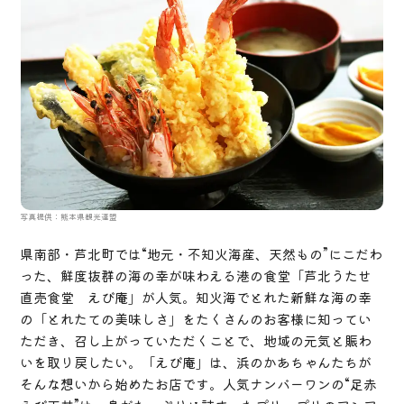
写真提供：熊本県観光連盟
県南部・芦北町では“地元・不知火海産、天然もの”にこだわ
った、鮮度抜群の海の幸が味わえる港の食堂「芦北うたせ
直売食堂 えび庵」が人気。知火海でとれた新鮮な海の幸
の「とれたての美味しさ」をたくさんのお客様に知ってい
ただき、召し上がっていただくことで、地域の元気と賑わ
いを取り戻したい。「えび庵」は、浜のかあちゃんたちが
そんな想いから始めたお店です。人気ナンバーワンの“足赤