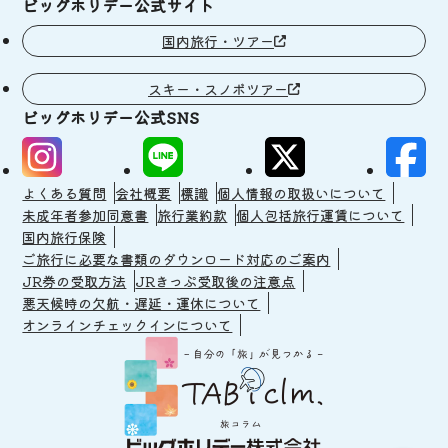
ビッグホリデー公式サイト
国内旅行・ツアー
スキー・スノボツアー
ビッグホリデー公式SNS
よくある質問
会社概要
標識
個人情報の取扱いについて
未成年者参加同意書
旅行業約款
個人包括旅行運賃について
国内旅行保険
ご旅行に必要な書類のダウンロード対応のご案内
JR券の受取方法
JRきっぷ受取後の注意点
悪天候時の欠航・遅延・運休について
オンラインチェックインについて