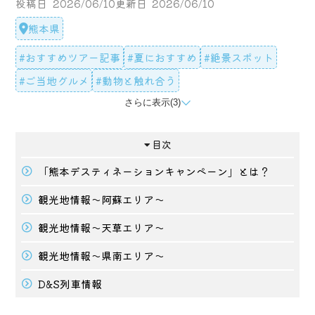
投稿日
2026/06/10
更新日
2026/06/10
熊本県
#おすすめツアー記事
#夏におすすめ
#絶景スポット
#ご当地グルメ
#動物と触れ合う
さらに表示(3)
#歴史
#お寺・神社
#観光列車
目次
「熊本デスティネーションキャンペーン」とは？
観光地情報～阿蘇エリア～
観光地情報～天草エリア～
観光地情報～県南エリア～
D&S列車情報