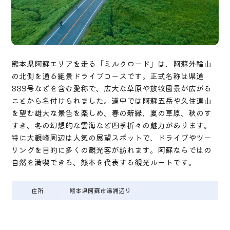
熊本県阿蘇エリアを走る「ミルクロード」は、阿蘇外輪山
の北側を通る絶景ドライブコースです。正式名称は県道
339号などを含む愛称で、広大な草原や放牧風景が広がる
ことから名付けられました。道中では阿蘇五岳や久住連山
を望む雄大な景色を楽しめ、春の新緑、夏の草原、秋のす
すき、冬の幻想的な雲海など四季折々の魅力があります。
特に大観峰周辺は人気の展望スポットで、ドライブやツー
リングを目的に多くの観光客が訪れます。阿蘇ならではの
自然を満喫できる、熊本を代表する観光ルートです。
住所
熊本県阿蘇市湯浦辺り