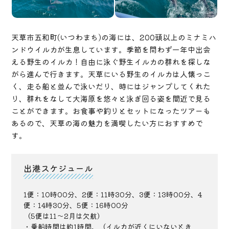
天草市五和町(いつわまち)の海には、200頭以上のミナミハ
ンドウイルカが生息しています。季節を問わず一年中出会
える野生のイルカ！自由に泳ぐ野生イルカの群れを探しな
がら進んで行きます。天草にいる野生のイルカは人懐っこ
く、走る船と並んで泳いだり、時にはジャンプしてくれた
り、群れをなして大海原を悠々と泳ぎ回る姿を間近で見る
ことができます。お食事や釣りとセットになったツアーも
あるので、天草の海の魅力を満喫したい方におすすめで
す。
出港スケジュール
1便：10時00分、2便：11時30分、3便：13時00分、4
便：14時30分、5便：16時00分
（5便は11～2月は欠航）
・乗船時間は約1時間。（イルカが近くにいないとき