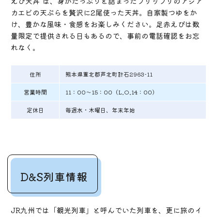
えび天丼”は、身がたっぷりと詰まったプリップリのアシア
カエビの天ぷらを贅沢に2尾使った天丼。自家製つゆをか
け、豊かな風味・食感をお楽しみください。足赤えびは数
量限定で提供される日もあるので、事前の電話確認をお忘
れなく。
住所
熊本県葦北郡芦北町計石2963-11
営業時間
11：00～15：00（L.O.14：00）
定休日
毎週水・木曜日、年末年始
D&S列車情報
JR九州では「観光列車」と呼んでいた列車を、更に旅のイ