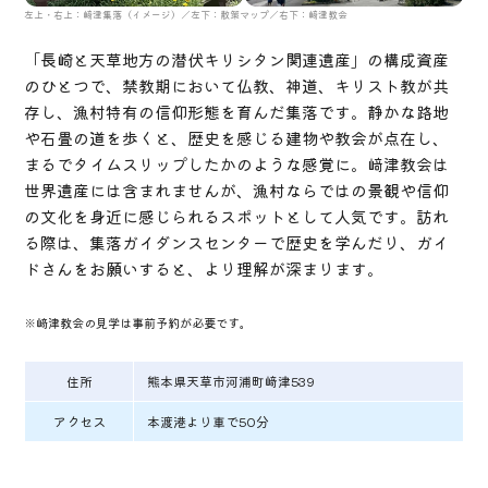
左上・右上：﨑津集落（イメージ）／左下：散策マップ／右下：﨑津教会
「長崎と天草地方の潜伏キリシタン関連遺産」の構成資産
のひとつで、禁教期において仏教、神道、キリスト教が共
存し、漁村特有の信仰形態を育んだ集落です。静かな路地
や石畳の道を歩くと、歴史を感じる建物や教会が点在し、
まるでタイムスリップしたかのような感覚に。﨑津教会は
世界遺産には含まれませんが、漁村ならではの景観や信仰
の文化を身近に感じられるスポットとして人気です。訪れ
る際は、集落ガイダンスセンターで歴史を学んだり、ガイ
ドさんをお願いすると、より理解が深まります。
※﨑津教会の見学は事前予約が必要です。
住所
熊本県天草市河浦町﨑津539
アクセス
本渡港より車で50分