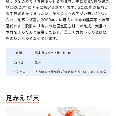
親しみを込めて「青井さん」と称され、本殿など5棟の建造
物は2008年に国宝に指定されています。2020年の豪雨災
害で被害を受けましたが、多くの人々のアツい想いが込め
られ、見事に復活。2023年には境内に世界的建築家・隈研
吾氏による設計の「青井の杜国宝記念館」が完成。貴重な
木材をふんだんに使用しており、美しく力強いその姿は復
興のシンボルとなっています。
住所
熊本県人吉市上青井町118
定休日
無休
アクセス
人吉駅より徒歩約5分または人吉ICより車で約10分
足赤えび天