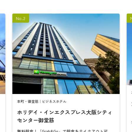
本町・御堂筋｜ビジネスホテル
ホリデイ・インエクスプレス大阪シティ
検
検
索
索
センター御堂筋
無料朝食！「Grab&Go」で朝食をテイクアウト可