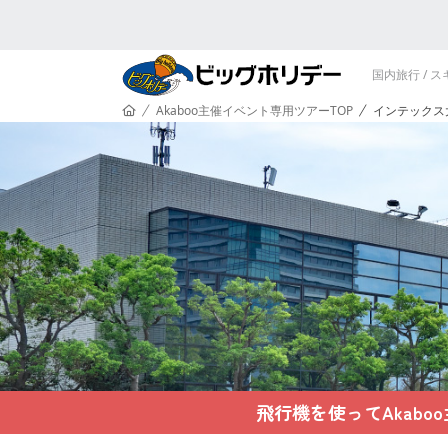
国内旅行 / 
HOME
Akaboo主催イベント専用ツアーTOP
インテックス
/
/
飛行機を使ってAkab