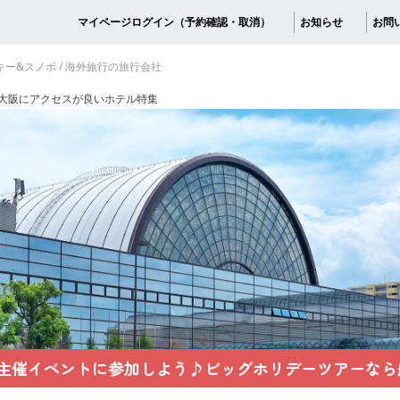
マイページログイン（予約確認・取消）
お知らせ
お問
スキー&スノボ / 海外旅行の旅行会社
大阪にアクセスが良いホテル特集
oo主催イベントに参加しよう♪
ビッグホリデーツアーなら