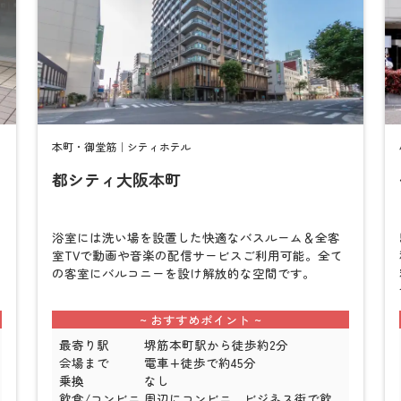
本町・御堂筋｜シティホテル
都シティ大阪本町
検
検
索
索
浴室には洗い場を設置した快適なバスルーム＆全客
室TVで動画や音楽の配信サービスご利用可能。全て
の客室にバルコニーを設け解放的な空間です。
最寄り駅
堺筋本町駅から徒歩約2分
会場まで
電車+徒歩で約45分
乗換
なし
飲食/コンビニ
周辺にコンビニ。ビジネス街で飲