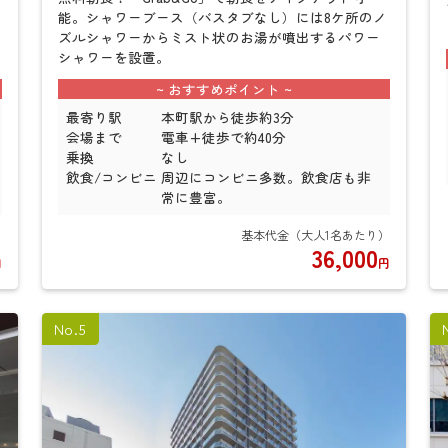
能。シャワーブース（バスタブなし）には8ケ所のノ
ズルシャワーからミスト状のお湯が噴出するパワー
シャワーを設置。
最寄り駅
本町駅から徒歩約3分
会場まで
電車+徒歩で約40分
乗換
なし
飲食/コンビニ
周辺にコンビニ多数。飲食店も非
常に豊富。
36,000
円
円