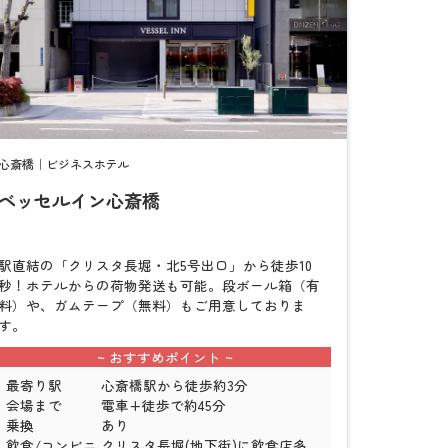
心斎橋｜ビジネスホテル
ベッセルイン心斎橋
検
索
駅直結の「クリスタ長堀・北5号出口」から徒歩10
秒！ホテルからの荷物発送も可能。段ボール箱（有
料）や、ガムテープ（無料）もご用意しておりま
す。
最寄り駅
心斎橋駅から徒歩約3分
会場まで
電車+徒歩で約45分
乗換
あり
飲食/コンビニ
クリスタ長堀(地下街)に飲食店多