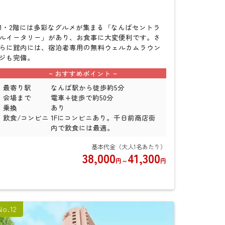
検
索
1・2階には多彩なグルメが集まる「なんばセントラ
ルイータリー」があり、お食事に大変便利です。さ
らに館内には、宿泊者専用の無料ウェルカムラウン
ジも完備。
最寄り駅
なんば駅から徒歩約5分
会場まで
電車+徒歩で約50分
乗換
あり
飲食/コンビニ
1Fにコンビニあり。千日前商店街
内で飲食には最適。
38,000
41,300
円
～
円