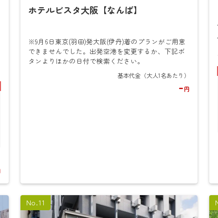
ホテルビスタ大阪【なんば】
検
検
索
索
※9月6日東京(羽田)発大阪(伊丹)着のプランがご用意
できませんでした。出発空港を変更するか、下記ボ
タンよりほかの日付で検索ください。
-
円
円