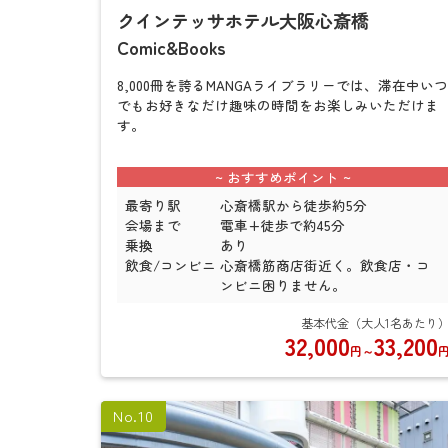
クインテッサホテル大阪心斎橋
Comic&Books
8,000冊を誇るMANGAライブラリーでは、滞在中いつ
でもお好きなだけ趣味の時間をお楽しみいただけま
す。
最寄り駅
心斎橋駅から徒歩約5分
会場まで
電車+徒歩で約45分
乗換
あり
飲食/コンビニ
心斎橋筋商店街近く。飲食店・コ
ンビニ困りません。
32,000
33,200
円
～