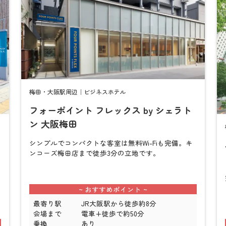
梅田・大阪駅周辺｜ビジネスホテル
フォーポイント フレックス by シェラト
ン 大阪梅田
シンプルでコンパクトな客室は無料Wi-Fiも完備。キ
検
検
ンコーズ梅田店まで徒歩3分の立地です。
索
索
最寄り駅
JR大阪駅から徒歩約8分
会場まで
電車+徒歩で約50分
乗換
あり