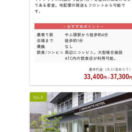
りある客室。宅配便の発送もフロントから可能で
す。
最寄り駅
中ふ頭駅から徒歩約4分
会場まで
徒歩約1分
乗換
なし
飲食/コンビニ
周辺にコンビニ。大型複合施設
ATC内の飲食店が利用可能。
33,400
37,300
円
～