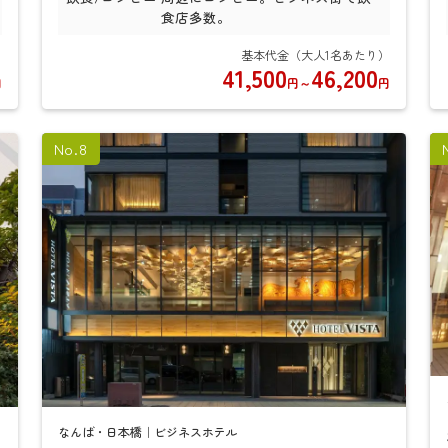
食店多数。
41,500
46,200
円
～
円
円
なんば・日本橋｜ビジネスホテル