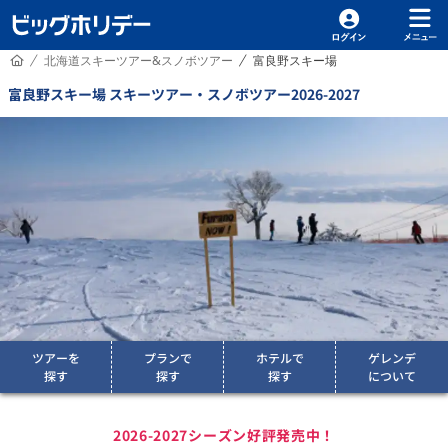
HOME
北海道スキーツアー&スノボツアー
富良野スキー場
/
/
富良野スキー場 スキーツアー・スノボツアー2026-2027
ツアーを
プランで
ホテルで
ゲレンデ
探す
探す
探す
について
2026-2027シーズン好評発売中！