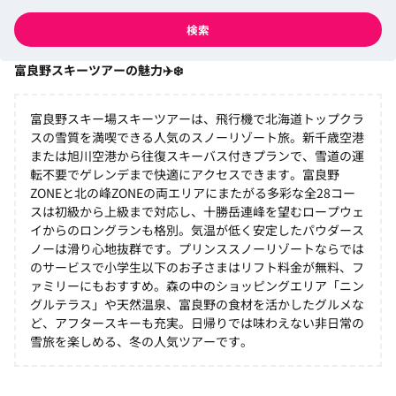
検索
富良野スキーツアーの魅力✈️❄️
富良野スキー場スキーツアーは、飛行機で北海道トップクラ
スの雪質を満喫できる人気のスノーリゾート旅。新千歳空港
または旭川空港から往復スキーバス付きプランで、雪道の運
転不要でゲレンデまで快適にアクセスできます。富良野
ZONEと北の峰ZONEの両エリアにまたがる多彩な全28コー
スは初級から上級まで対応し、十勝岳連峰を望むロープウェ
イからのロングランも格別。気温が低く安定したパウダース
ノーは滑り心地抜群です。プリンススノーリゾートならでは
のサービスで小学生以下のお子さまはリフト料金が無料、フ
ァミリーにもおすすめ。森の中のショッピングエリア「ニン
グルテラス」や天然温泉、富良野の食材を活かしたグルメな
ど、アフタースキーも充実。日帰りでは味わえない非日常の
雪旅を楽しめる、冬の人気ツアーです。