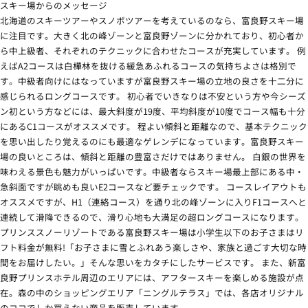
スキー場からのメッセージ
北海道のスキーツアーやスノボツアーを考えているのなら、富良野スキー場
に注目です。大きく北の峰ゾーンと富良野ゾーンに分かれており、初心者か
ら中上級者、それぞれのテクニックに合わせたコースが充実しています。 例
えばA2コースは白樺林を抜ける緩急あふれるコースの気持ちよさは格別で
す。中級者向けにはなっていますが富良野スキー場の立地の良さを十二分に
感じられるロングコースです。 初心者でいきなりは不安という方や今シーズ
ン初という方などには、最大斜度が19度、平均斜度が10度でコース幅も十分
にあるC1コースがオススメです。 程よい傾斜と距離なので、基本テクニック
を思い出したり覚えるのにも最適なゲレンデになっています。富良野スキー
場の良いところは、傾斜と距離の豊富さだけではありません。 白銀の世界を
味わえる景色も魅力がいっぱいです。中級者ならスキー場最上部にある中・
急斜面ですが眺めも良いE2コースなど要チェックです。 コースレイアウトも
オススメですが、H1（連絡コース）を通り北の峰ゾーンに入りF1コースへと
連続して滑降できるので、滑り心地も大満足の超ロングコースになります。
プリンススノーリゾートである富良野スキー場は小学生以下のお子さまはリ
フト料金が無料!「お子さまに雪とふれあう楽しさや、家族と過ごす大切な時
間をお届けしたい。」そんな思いをカタチにしたサービスです。 また、新富
良野プリンスホテル周辺のエリアには、アフタースキーを楽しめる施設が点
在。森の中のショッピングエリア「ニングルテラス」では、各店オリジナル
のココでしか買えない商品を販売しています。