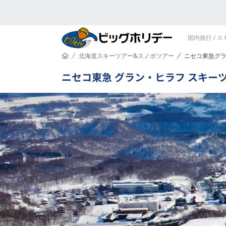
国内旅行 / 
HOME
北海道スキーツアー&スノボツアー
ニセコ東急グ
/
/
ニセコ東急 グラン・ヒラフ スキーツア