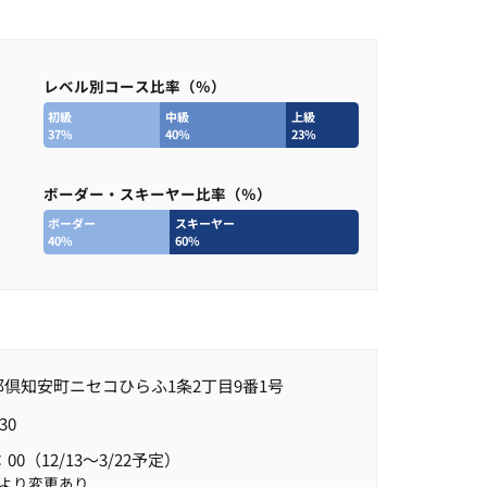
レベル別コース比率（％）
初級
中級
上級
37%
40%
23%
ボーダー・スキーヤー比率（％）
ボーダー
スキーヤー
40%
60%
倶知安町ニセコひらふ1条2丁目9番1号
30
：00（12/13～3/22予定）
より変更あり