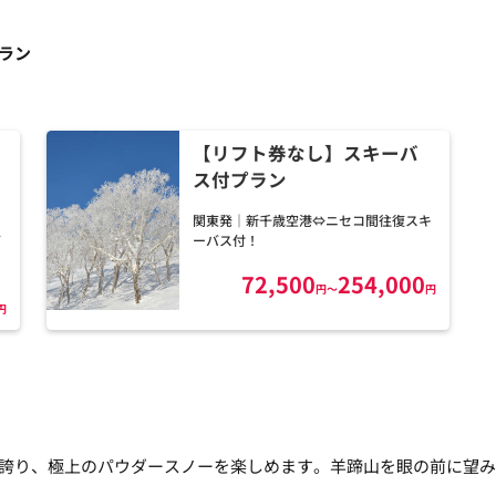
ラン
【リフト券なし】スキーバ
ス付プラン
関東発｜新千歳空港⇔ニセコ間往復スキ
検索
検
バ
ーバス付！
72,500
254,000
円
～
円
円
誇り、極上のパウダースノーを楽しめます。羊蹄山を眼の前に望み