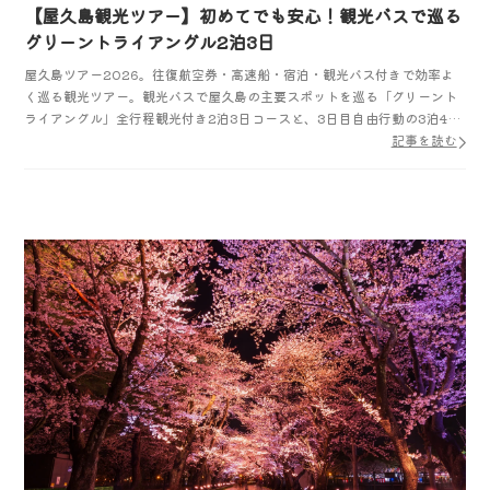
【屋久島観光ツアー】初めてでも安心！観光バスで巡る
グリーントライアングル2泊3日
屋久島ツアー2026。往復航空券・高速船・宿泊・観光バス付きで効率よ
く巡る観光ツアー。観光バスで屋久島の主要スポットを巡る「グリーント
ライアングル」全行程観光付き2泊3日コースと、3日目自由行動の3泊4日
コースをご用意。＜関東・中部・大阪発＞
記事を読む