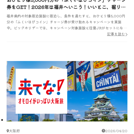
券をGET！2026年は福井へいこう！いいとこ、掘りだ
くさんキャンペーン
福井県内の対象宿泊施設に宿泊し、条件を満たすと、おひとり様5,000円
分の「ふくいはぴコイン」チャージ券が受け取れるキャンペーンを実施
中。ビッグホリデーでは、キャンペーン対象施設と往復JRがセットになっ
たおトクなプランを販売中です。※配布数限定・条件あり
記事を読む
大阪府
2026/04/20