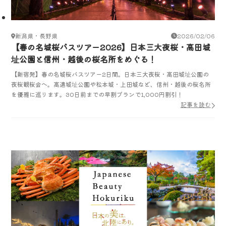
新潟県・長野県
2026/02/06
【春の名城桜バスツアー2026】日本三大夜桜・高田城
址公園と信州・越後の桜名所をめぐる！
【新宿発】春の名城桜バスツアー2日間。日本三大夜桜・高田城址公園の
夜桜観桜会へ。高遠城址公園や松本城・上田城など、信州・越後の桜名所
を優雅に巡ります。30日前までの早割プランで1,000円割引！
記事を読む