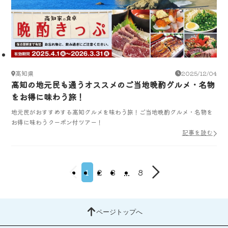
高知県
2025/12/04
高知の地元民も通うオススメのご当地晩酌グルメ・名物
をお得に味わう旅！
地元民がおすすめする高知グルメを味わう旅！ご当地晩酌グルメ・名物を
お得に味わうクーポン付ツアー！
記事を読む
1
2
3
...
8
ページトップへ