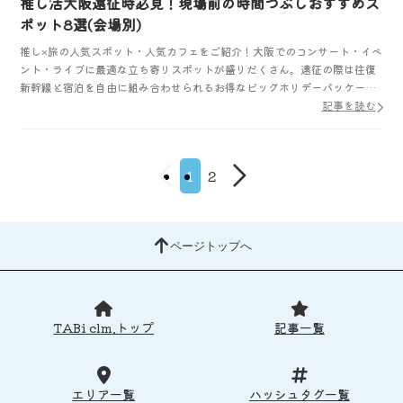
推し活大阪遠征時必見！現場前の時間つぶしおすすめス
ポット8選(会場別)
推し×旅の人気スポット・人気カフェをご紹介！大阪でのコンサート・イベ
ント・ライブに最適な立ち寄りスポットが盛りだくさん。遠征の際は往復
新幹線と宿泊を自由に組み合わせられるお得なビッグホリデーパッケージ
ツアーがおすすめです！
記事を読む
1
2
ページトップへ
TABi clm.トップ
記事一覧
エリア一覧
ハッシュタグ一覧