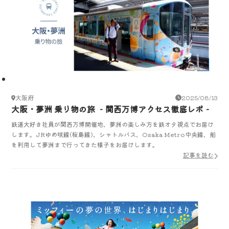
大阪府
2025/08/13
大阪・夢洲 乗り物の旅 ‐関西万博アクセス徹底レポ‐
鉄道大好き社員が関西万博開催地、夢洲の楽しみ方を鉄オタ視点でお届け
します。JRゆめ咲線(桜島線)、シャトルバス、Osaka Metro中央線、船
を利用して夢洲まで行ってきた様子をお届けします。
記事を読む