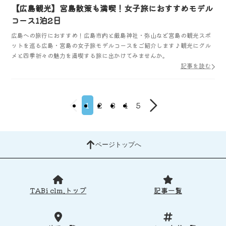
【広島観光】宮島散策も満喫！女子旅におすすめモデル
コース1泊2日
広島への旅行におすすめ！広島市内と厳島神社・弥山など宮島の観光スポ
ットを巡る広島・宮島の女子旅モデルコースをご紹介します♪観光にグル
メと四季折々の魅力を満喫する旅に出かけてみませんか。
記事を読む
1
2
3
4
5
ページトップへ
TABi clm.トップ
記事一覧