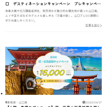
口 デスティネーションキャンペーン プレキャンペー
ン
角島大橋や元乃隅稲成神社、秋芳洞など魅力的な観光地が揃った山口県。
ふぐや瓦そばなどのグルメも楽しめる「万福の旅」。山口プレDC期間に
ぜひお楽しみください。
記事を読む
島根県・山口県
2025/04/17