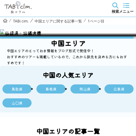
検索
メニュー
TABi cim.
中国エリアに関する記事一覧
1ページ目
山口県・角島大橋
鳥取県・鳥取砂丘
島根県・出雲大社
岡山県・後楽園
中国エリア
中国エリアのとっておき情報をブログ形式で発信中！
おすすめのツアーも掲載しているので、これから旅先を決める方にもおす
すめです！
中国の人気エリア
鳥取県
島根県
岡山県
広島県
山口県
中国エリアの記事一覧