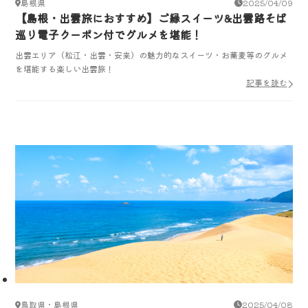
島根県
2025/04/09
【島根・出雲旅におすすめ】ご縁スイーツ&出雲路そば
巡り電子クーポン付でグルメを堪能！
出雲エリア（松江・出雲・安来）の魅力的なスイーツ・お蕎麦等のグルメ
を堪能する楽しい出雲旅！
記事を読む
鳥取県・島根県
2025/04/08