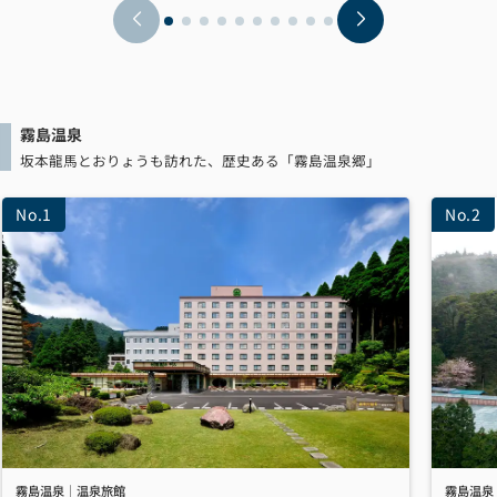
霧島温泉
坂本龍馬とおりょうも訪れた、歴史ある「霧島温泉郷」
霧島温泉｜温泉旅館
霧島温泉