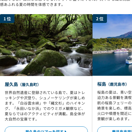
感あふれる夏の時間を体感できます。
桜島
屋久島
（鹿児島市）
（屋久島町）
桜島の夏は、青い空
世界自然遺産に登録されている島で、夏はトレ
迫力ある景観を満喫
ッキングや沢登り、シュノーケリングが楽しめ
航の桜島フェリーの
ます。「白谷雲水峡」や「縄文杉」のハイキン
絶景を楽しめ、標高
グ、「永田いなか浜」でのウミガメ観察など、
火口や噴煙を間近に
夏ならではのアクティビティが満載。島全体が
景観が楽しめます。
大自然の宝庫です。
屋久島のツアーを探す
鹿児島市周