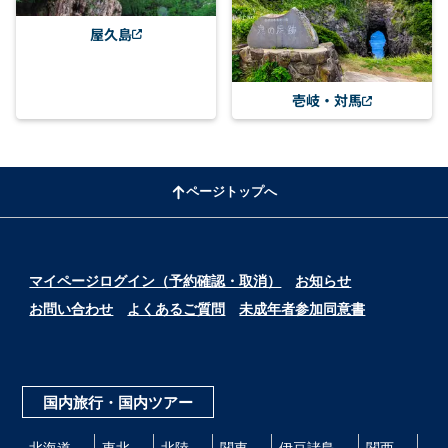
屋久島
壱岐・対馬
ページトップへ
マイページログイン（予約確認・取消）
お知らせ
お問い合わせ
よくあるご質問
未成年者参加同意書
国内旅行・国内ツアー
北海道
東北
北陸
関東
伊豆諸島
関西