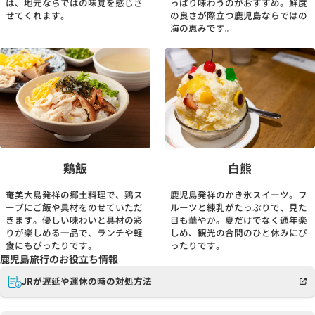
は、地元ならではの味覚を感じさ
っぱり味わうのがおすすめ。鮮度
せてくれます。
の良さが際立つ鹿児島ならではの
海の恵みです。
鶏飯
白熊
奄美大島発祥の郷土料理で、鶏ス
鹿児島発祥のかき氷スイーツ。フ
ープにご飯や具材をのせていただ
ルーツと練乳がたっぷりで、見た
きます。優しい味わいと具材の彩
目も華やか。夏だけでなく通年楽
りが楽しめる一品で、ランチや軽
しめ、観光の合間のひと休みにぴ
食にもぴったりです。
ったりです。
鹿児島旅行のお役立ち情報
JRが遅延や運休の時の対処方法