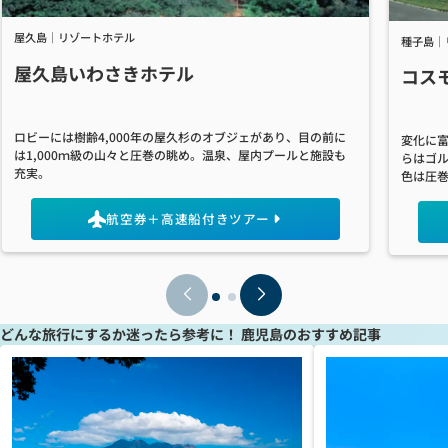
屋久島｜リゾートホテル
種子島｜
屋久島いわさきホテル
コス
ロビーには樹齢4,000年の屋久杉のオブジェがあり、目の前に
変化に
は1,000ｍ級の山々と圧巻の眺め。温泉、屋内プールと施設も
らはゴ
充実。
色は圧
航空券＋高速船付きツアー
どんな旅行にするか迷ったら参考に！
鹿児島のおすすめ記事