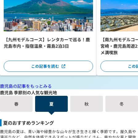
【九州モデルコース】レンタカーで巡る！鹿
【南九州モデルコ
児島市内・指宿温泉・霧島2泊3日
宮崎・鹿児島周遊2
メ満喫旅
この記事を読む
この
鹿児島の記事をもっとみる
鹿児島 季節別の人気な観光地
春
夏
秋
冬
夏のおすすめランキング
鹿児島の夏は、青い海や緑豊かな山々が生き生きと輝く季節です。屋久島や
滝巡りなど、自然を体感できるスポットが盛りだくさん。爽やかな風と開放