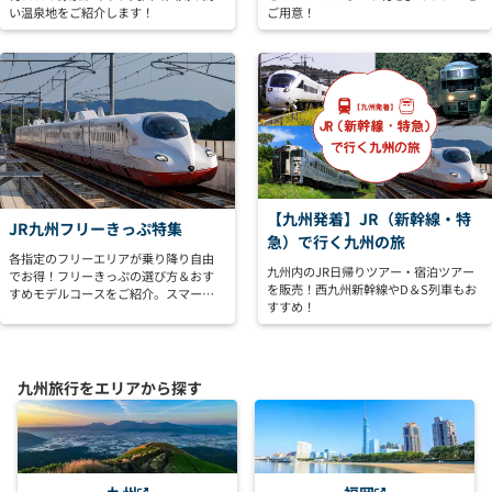
い温泉地をご紹介します！
ご用意！
【九州発着】JR（新幹線・特
JR九州フリーきっぷ特集
急）で行く九州の旅
各指定のフリーエリアが乗り降り自由
九州内のJR日帰りツアー・宿泊ツアー
でお得！フリーきっぷの選び方＆おす
を販売！西九州新幹線やD＆S列車もお
すめモデルコースをご紹介。スマート
すすめ！
＆お得に九州を楽しもう！
九州旅行をエリアから探す