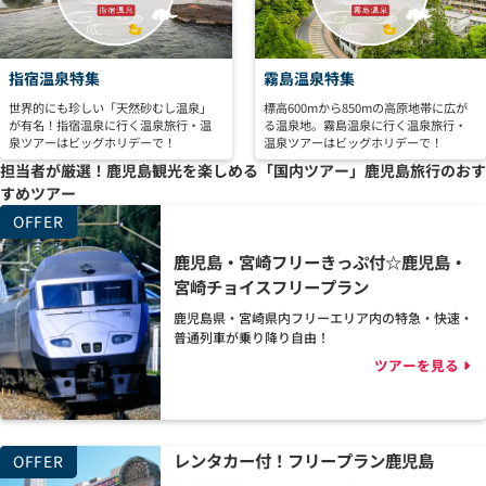
指宿温泉特集
霧島温泉特集
世界的にも珍しい「天然砂むし温泉」
標高600mから850mの高原地帯に広が
が有名！指宿温泉に行く温泉旅行・温
る温泉地。霧島温泉に行く温泉旅行・
泉ツアーはビッグホリデーで！
温泉ツアーはビッグホリデーで！
担当者が厳選！鹿児島観光を楽しめる「国内ツアー」
鹿児島旅行のおす
すめツアー
鹿児島・宮崎フリーきっぷ付☆鹿児島・
宮崎チョイスフリープラン
鹿児島県・宮崎県内フリーエリア内の特急・快速・
普通列車が乗り降り自由！
ツアーを見る
レンタカー付！フリープラン鹿児島