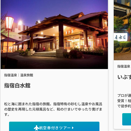
指宿温泉
指宿温泉｜温泉旅館
いぶ
指宿白水館
プロが選
受賞！
松と海に囲まれた指宿の旅館。指宿特有の砂むし温泉やお風呂
で徒歩約
の歴史を再現した元禄風呂など、和の佇まいでゆったり寛げま
す。
航空券付きツアー