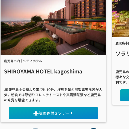
鹿児島市
ソラ
鹿児島市内｜シティホテル
SHIROYAMA HOTEL kagoshima
鹿児島
様々な
利です
JR鹿児島中央駅より車で約10分、桜島を望む展望露天風呂が人
気。朝食では厚切りフレンチトーストや真鯛潮茶漬など鹿児島
の味覚を堪能できます。
航空券付きツアー