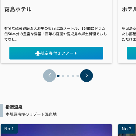
霧島ホテル
ホテ
有名な硫黄谷庭園大浴場の奥行は25メートル、1分間にドラム
鹿児島空
缶50本分の豊富な湯量！百年杉庭園や鹿児島の郷土料理でおも
たお部
てなし。
ただけ
航空券付きツアー
指宿温泉
本州最南端のリゾート温泉地