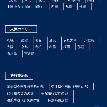
中国地方（山陰・山陽）
四国
九州
沖縄
人気のエリア
札幌
函館
仙台
金沢
伊豆大島
八丈島
大阪
京都
島根
出雲
福岡
那覇
石垣島
宮古島
旅行業約款
募集型企画旅行契約の部
受注型企画旅行契約の部
旅行相談契約の部
手配旅行契約の部
渡航手続代行契約の部
特別補償規程