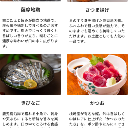
薩摩地鶏
さつま揚げ
歯ごたえと旨みが際立つ地鶏で、
魚のすり身を揚げた鹿児島名物。
炭火焼や鶏刺しで食べるのがおす
ふわふわで軽い食感が魅力で、そ
すめです。炭火でじっくり焼くと
のままでも温めても美味しくいた
香ばしい香りが立ち、噛むごとに
だけます。お土産としても人気の
濃厚な味わいが口の中に広がりま
一品です。
す。
きびなご
かつお
鹿児島沿岸で獲れる小魚で、刺身
枕崎産が有名な鰹。外は香ばしく
や天ぷらにすると新鮮な旨みを楽
中はレアに仕上げた「かつおのた
しめます。口の中でとろける食感
たき」を、ポン酢やにんにくでさ