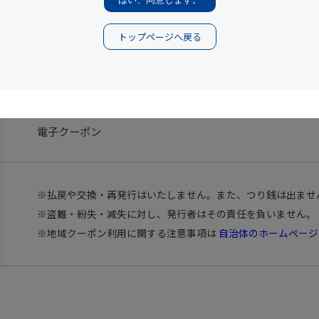
トップページへ戻る
宿泊施設
※宿泊施設が複数に分かれる場合は、それぞれの宿泊施設にて
電子クーポン
※払戻や交換・再発行はいたしません。また、つり銭は出ませ
※盗難・紛失・減失に対し、発行者はその責任を負いません。
※地域クーポン利用に関する注意事項は
自治体のホームページ