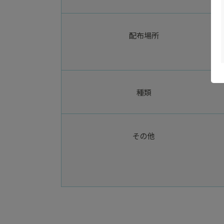
配布場所
種類
その他