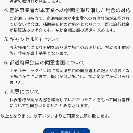
通常の取消料が発生します。
宿泊事業者が本事業への参画を取り消した場合の対応
ご宿泊当日時点で、宿泊先施設が本事業への参画登録が承認され
ていない場合は、補助金交付の対象外となります。既に旅行代金
が精算済みの場合でも、補助金相当額の返還を求めます。
キャンセル料について
地域クーポン詳細
お客様都合により予約を取り消す場合の取消料は、補助適用前の
旅行代金が算出基準となります。
都道府県独自の同意書面について
平日:2,000円
ホテルチェックイン時に福岡県独自の同意書面の記入が必要とな
る場合がございます。提出が無い場合は、補助金交付が受けられ
（日～金曜日/祝日含む）
ません。
同意について
休日:1,000円（土曜日）
代表者様が同意内容を確認していただいたことをもって同行者様
についても同意いただいたとみなされます。
以上となります。以下ボタンよりご同意をお願い致します。
チェックイン日翌日まで
※チェックイン時にご確認ください。
はい、同意します。