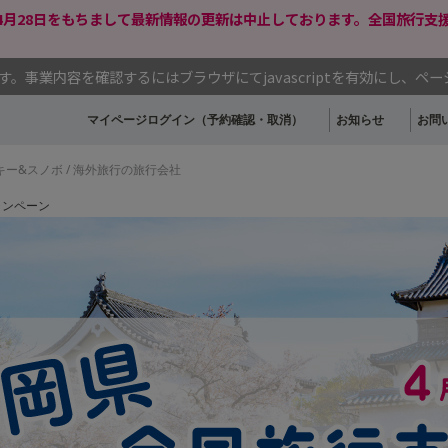
年4月28日をもちまして最新情報の更新は中止しております。全国旅行
事業内容を確認するにはブラウザにてjavascriptを有効にし、ペ
マイページログイン（予約確認・取消）
お知らせ
お問
スキー&スノボ / 海外旅行の旅行会社
ャンペーン