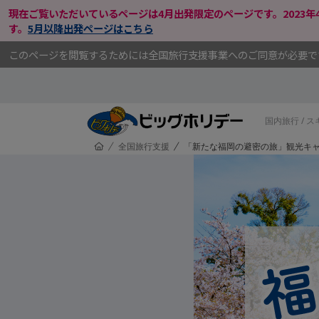
現在ご覧いただいているページは4月出発限定のページです。2023
す。
5月以降出発ページはこちら
メインコンテンツにスキップ
このページを閲覧するためには全国旅行支援事業へのご同意が必要です。
国内旅行 / 
HOME
全国旅行支援
「新たな福岡の避密の旅」観光キ
/
/