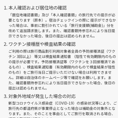
本人確認および居住地の確認
身分証（運転免許証、健康保険証、マイナンバーカー
対象の都道府県在住が確認可能であること）
「居住地確認書類」及び「本人確認書類」の旅行先での提示が必
要となります（原本）。宿泊チェックインの際に 提示ができなか
った場合は、事前に割引かれている「旅行支援額(補助金)」分を
ワクチン3回目接種済証、または検査の陰性結果（※）
改めて追加請求致します。また、確認書類持参忘れにより当日提
示できなかった場合、後日の提出は認められません。
※ご出発日の前日から起算して3日前以降に採取した検体による
ワクチン接種歴や検査結果の確認
性」、ご出発日の当日または前日に採取した検体による抗原定
ご利⽤の際は旅行商品割引利用対象者全員の予防接種済証（ワク
※原本以外にコピー、写真データ、メールでも可能。
チン 3回以上） 等⼜は検査結果通知書 （陰性で有効期限内のもの
の提⽰が必要です。予防接種済証等（ワクチンを３回接種済であ
※検査結果通知書は『➊受検者氏名 ❷検査結果 ❸検査方法
るもの）、検査結果通知書（有効期限内のもので検査結果が陰性
氏名 ❼有効期限』の記載が必要です。
のもの）をご旅行当⽇ご提⽰いただけない場合は利⽤できませ
※12歳未満のお客様は同居する保護者同伴の場合は省略するこ
ん。詳細は自治体のホームページ等で確認をお願いします。ま
た、確認書類持参忘れにより当日提示できなかった場合、後日の
【注意】市販の検査キット（セルフチェック）は対象外となり
提出は認められません。
す。
対象外地域が発生した場合の対応
新型コロナウイルス感染症（COVID-19）の感染状況等により、ご
旅行先の都道府県が事業停止となった場合は補助金の対象外とな
ります。また、そのことを事由としてご旅行を取消される場合、
ワクチン検査パッケージ条件や本事業の詳細は、
自治体ホーム