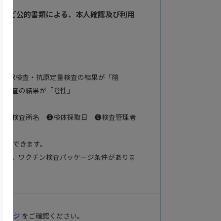
ドなど公的書類による、本人確認及び利用
PCR検査・抗原定量検査の結果が「陰
性検査の結果が「陰性」
 ❹検査所名 ❺検体採取日 ❻検査管理者
とができます。
ます。ワクチン検査パッケージ条件がありま
ページ
をご確認ください。