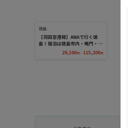
徳島
【羽田空港発】ANAで行く徳
島！宿泊は徳島市内・鳴門・祖
谷エリアから選べる！
29,100
115,200