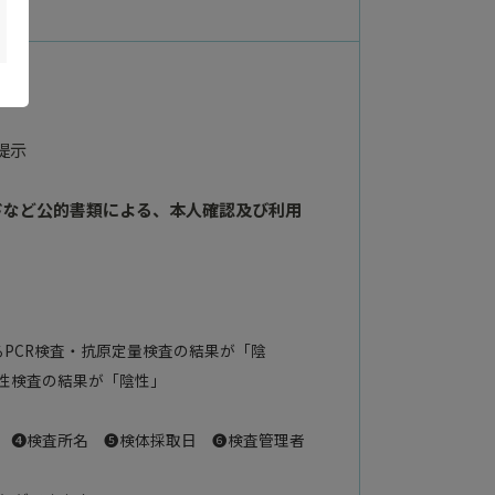
提示
ドなど公的書類による、本人確認及び利用
PCR検査・抗原定量検査の結果が「陰
性検査の結果が「陰性」
 ❹検査所名 ❺検体採取日 ❻検査管理者