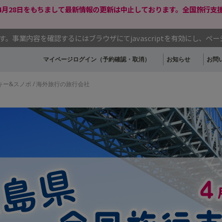
年4月28日をもちまして最新情報の更新は中止しております。全国旅行
事業内容を確認するにはブラウザにてjavascriptを有効にし、ペ
マイページログイン（予約確認・取消）
お知らせ
お問
スキー&スノボ / 海外旅行の旅行会社