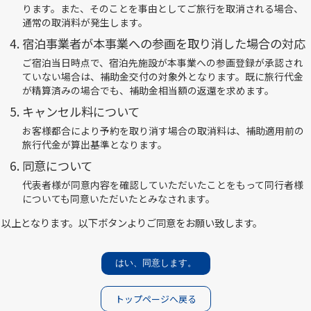
全国旅行支援ページ及び当ページに掲載のプランのみ
ります。また、そのことを事由としてご旅行を取消される場合、
通常の取消料が発生します。
宿泊事業者が本事業への参画を取り消した場合の対応
2023年4月1日(土)～6月30日(金)
ご宿泊当日時点で、宿泊先施設が本事業への参画登録が承認され
ていない場合は、補助金交付の対象外となります。既に旅行代金
※7月1日(土)チェックアウト分まで
が精算済みの場合でも、補助金相当額の返還を求めます。
キャンセル料について
設定除外日：4/29～5/7出発
お客様都合により予約を取り消す場合の取消料は、補助適用前の
旅行代金が算出基準となります。
同意について
旅行代金の20%
代表者様が同意内容を確認していただいたことをもって同行者様
についても同意いただいたとみなされます。
以上となります。以下ボタンよりご同意をお願い致します。
交通付旅行商品の場合
最大5,000円
はい、同意します。
上記商品以外の場合
トップページへ戻る
最大3,000円