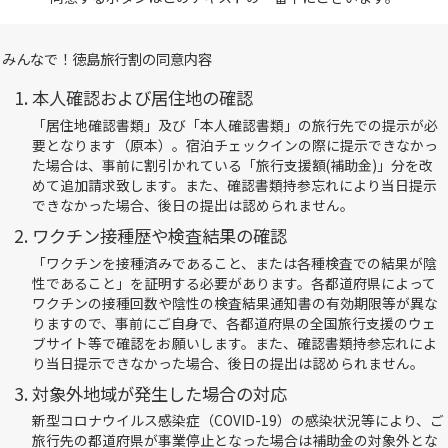
：全国旅行支援対象ツアー
みんなで！徳島旅行割の同意内容
本人確認および居住地の確認
「居住地確認書類」及び「本人確認書類」の旅行先での提示が必
要となります（原本）。宿泊チェックインの際に提示できなかっ
た場合は、事前に割引かれている「旅行支援額(補助金)」分を改
めて追加請求致します。また、確認書類持参忘れにより当日提示
できなかった場合、後日の提出は認められません。
ワクチン接種歴や検査結果の確認
「ワクチンを接種済みであること、または各種検査での結果が陰
性であること」を証明する必要があります。各都道府県によって
ワクチンの接種回数や陰性の検査結果通知書の有効期限等が異な
りますので、事前にご自身で、各都道府県の全国旅行支援のウェ
ブサイト等で確認をお願いします。また、確認書類持参忘れによ
ツアー適用条件
り当日提示できなかった場合、後日の提出は認められません。
対象外地域が発生した場合の対応
新型コロナウイルス感染症（COVID-19）の感染状況等により、ご
旅行先の都道府県が事業停止となった場合は補助金の対象外とな