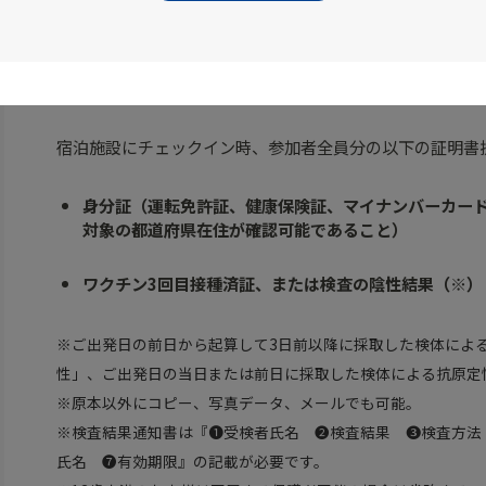
参加者全員が日本国内居住であること
宿泊施設にチェックイン時、参加者全員分の以下の証明書
身分証（運転免許証、健康保険証、マイナンバーカー
対象の都道府県在住が確認可能であること）
ワクチン3回目接種済証、または検査の陰性結果（※）
※ご出発日の前日から起算して3日前以降に採取した検体による
性」、ご出発日の当日または前日に採取した検体による抗原定
※原本以外にコピー、写真データ、メールでも可能。
※検査結果通知書は『➊受検者氏名 ❷検査結果 ❸検査方法
氏名 ❼有効期限』の記載が必要です。