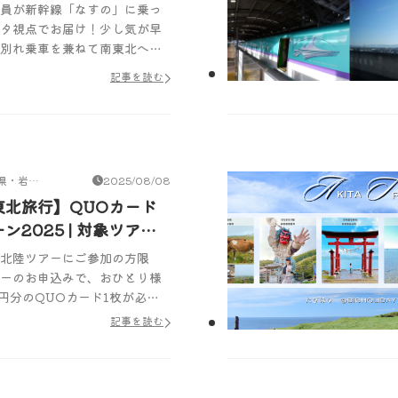
員が新幹線「なすの」に乗っ
タ視点でお届け！少し気が早
別れ乗車を兼ねて南東北への
記事を読む
県・岩手
2025/08/08
東北旅行】QUOカード
ン2025 | 対象ツアー
で、おひとり様2000
北陸ツアーにご参加の方限
UOカード1枚が必ずもら
ーのお申込みで、おひとり様
0円分のQUOカード1枚が必ず
ンペーンを実施中！先着順＆
記事を読む
月31日までのご予約が対象なので