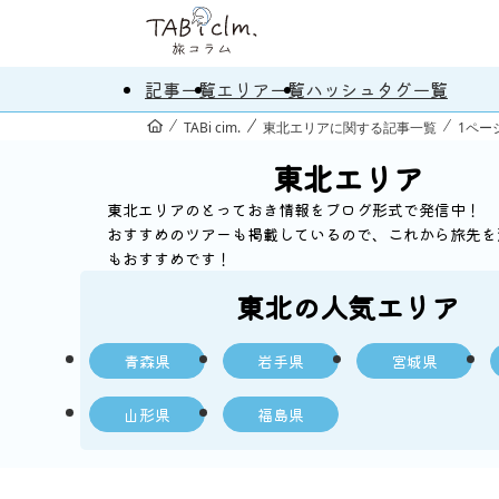
記事一覧
エリア一覧
ハッシュタグ一覧
TABi cim.
東北エリアに関する記事一覧
1ペー
東北エリア
東北エリアのとっておき情報をブログ形式で発信中！
おすすめのツアーも掲載しているので、これから旅先を
もおすすめです！
東北の人気エリア
青森県
岩手県
宮城県
山形県
福島県