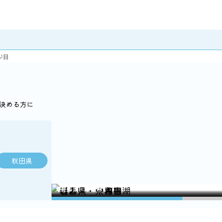
ジ目
決める方に
秋田県
福島県・大内宿
青森県・十和田湖
岩手県・中尊寺