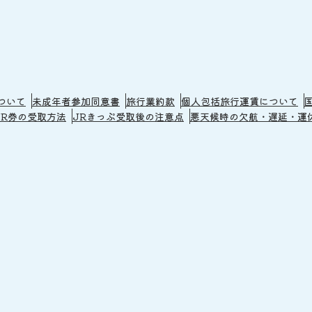
ついて
未成年者参加同意書
旅行業約款
個人包括旅行運賃について
JR券の受取方法
JRきっぷ受取後の注意点
悪天候時の欠航・遅延・運