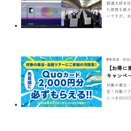
鉄道大好き社
た感想を鉄オ
いですが、お
小旅行へ。
青森県・秋田
県
【お得に
キャンペー
のお申込み
対象の東北・
円分のQ
定！対象ツア
える！
につき200
もらえるキャ
2025年8
お早めに！