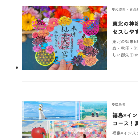
宮城県・青森
県・岩手県
東北の神
セスしや
選
東北の御朱印
森・秋田・岩
しい御朱印や
帳片手に、東
ースポット旅
福島県
福島×イン
コース！
1泊2日の
福島×インス