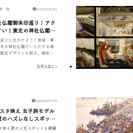
県・秋田
2025/05/21
社仏閣御朱印巡り｜アク
すい！東北の神社仏閣5
巡りに出かけよう！宮城・青
手の神社仏閣でいただける美
限定デザインを紹介。御朱印
北の歴史と自然を感じるパワ
を楽しもう。
記事を読む
2024/07/09
スタ映え 女子旅モデル
夏のハズレなしスポット
プランを紹介
タ映え夏の人気スポットを網羅