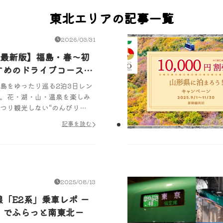
東北エリアの記事一覧
2026/03/31
年最新版】福島・春～初
すめのドライブコース2
島をゆったり巡る2泊3日レン
。花・湖・山・温泉を楽しみ
つり観光しない“のんびり
め
記事を読む
2025/08/13
「E2系」乗車レポ ー
」でふらっと南東北ー