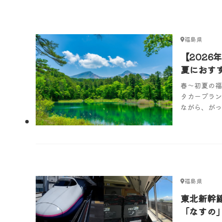
福島県
【2026
夏におす
泊3日
春～初夏の福
タカープラン
ながら、がっ
旅”におすす
福島県
東北新幹線
「なすの