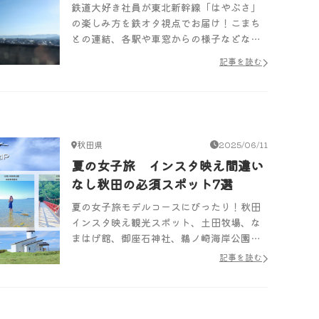
鉄道大好き社員が東北新幹線「はやぶさ」
の楽しみ方を鉄オタ視点でお届け！こまち
との連結、各駅や車窓からの様子などなど
様々な視点からはやぶさをレポートしま
記事を読む
す。
秋田県
2025/06/11
夏の女子旅 インスタ映え間違い
なし秋田の必須スポット7選
夏の女子旅モデルコースにぴったり！秋田
インスタ映え観光スポット、土田牧場、な
まはげ館、御座石神社、鵜ノ崎海岸公園、
抱返り渓谷、カンカネ洞、小安峡大噴湯を
記事を読む
ご紹介。Instagramたびほりでは定期的に
お得な限定クーポンも配布しています！