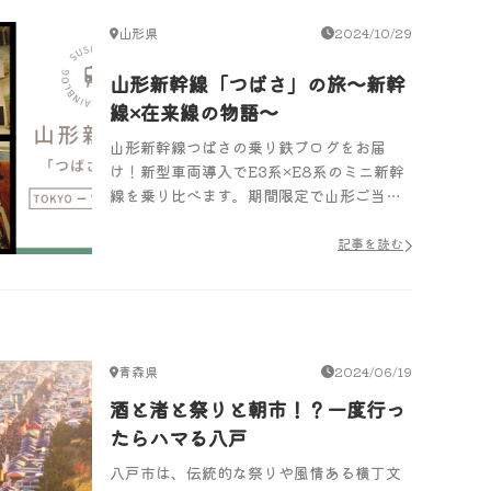
山形県
2024/10/29
山形新幹線「つばさ」の旅〜新幹
線×在来線の物語〜
山形新幹線つばさの乗り鉄ブログをお届
け！新型車両導入でE3系×E8系のミニ新幹
線を乗り比べます。期間限定で山形ご当地
お土産プレゼントキャンペーンを実施！
記事を読む
青森県
2024/06/19
酒と渚と祭りと朝市！？一度行っ
たらハマる八戸
八戸市は、伝統的な祭りや風情ある横丁文